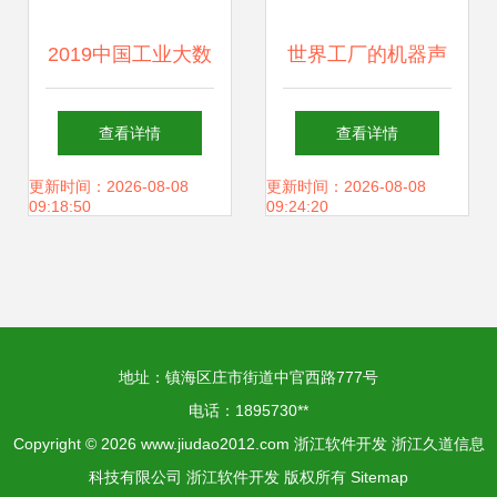
2019中国工业大数
世界工厂的机器声
据大会钱塘峰会 美
渐响 巩固防控成
查看详情
查看详情
云智数数字化转型
效，有序推进复工
更新时间：2026-08-08
更新时间：2026-08-08
09:18:50
09:24:20
案例引领关注，吸
复产纪实——以浙
引浙江软件开发热
江软件开发为例
地址：镇海区庄市街道中官西路777号
潮
电话：1895730**
Copyright © 2026
www.jiudao2012.com
浙江软件开发
浙江久道信息
科技有限公司
浙江软件开发
版权所有
Sitemap